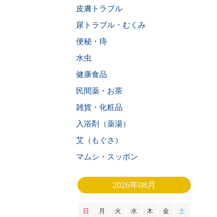
皮膚トラブル
尿トラブル・むくみ
便秘・痔
水虫
健康食品
民間薬・お茶
雑貨・化粧品
入浴剤（薬湯）
艾（もぐさ）
マムシ・スッポン
2026年08月
日
月
火
水
木
金
土