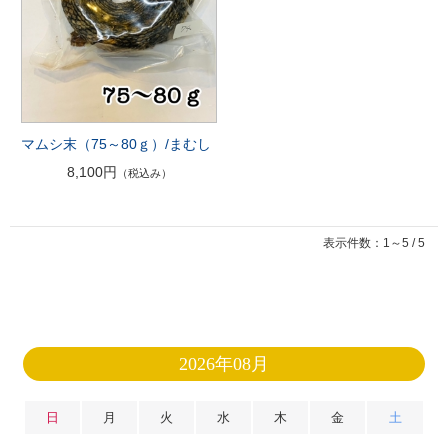
マムシ末（75～80ｇ）/まむし
8,100円
（税込み）
表示件数：1～5 / 5
2026年08月
日
月
火
水
木
金
土