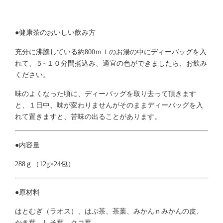
●健康茶のおいしい飲み方
充分に沸騰している約800ｍｌのお湯の中にディーバッグを入
れて、５~１０分間煮込み、適宜の色ができましたら、お飲み
ください。
味のよくなった頃に、ディーバッグを取り去って頂きます
と、１日中、味が変わりませんがそのままディーバッグを入
れて置きますと、苦味の出ることがあります。
●内容量
288ｇ（12g×24包）
●原材料
はとむぎ（ラオス）、はぶ茶、茶葉、みかんｎみかんの皮、
かき葉、しそ葉、クコ葉