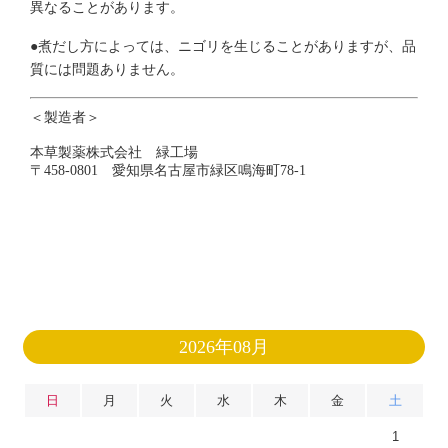
異なることがあります。
●煮だし方によっては、ニゴリを生じることがありますが、品
質には問題ありません。
＜製造者＞
本草製薬株式会社 緑工場
〒458-0801 愛知県名古屋市緑区鳴海町78-1
2026年08月
日
月
火
水
木
金
土
1