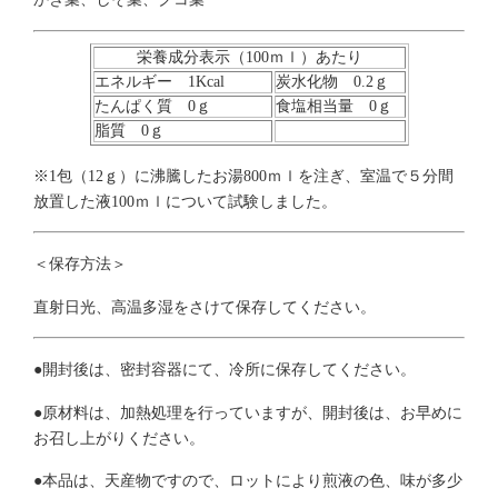
栄養成分表示（100ｍｌ）あたり
エネルギー 1Kcal
炭水化物 0.2ｇ
たんぱく質 0ｇ
食塩相当量 0ｇ
脂質 0ｇ
※1包（12ｇ）に沸騰したお湯800ｍｌを注ぎ、室温で５分間
放置した液100ｍｌについて試験しました。
＜保存方法＞
直射日光、高温多湿をさけて保存してください。
●開封後は、密封容器にて、冷所に保存してください。
●原材料は、加熱処理を行っていますが、開封後は、お早めに
お召し上がりください。
●本品は、天産物ですので、ロットにより煎液の色、味が多少