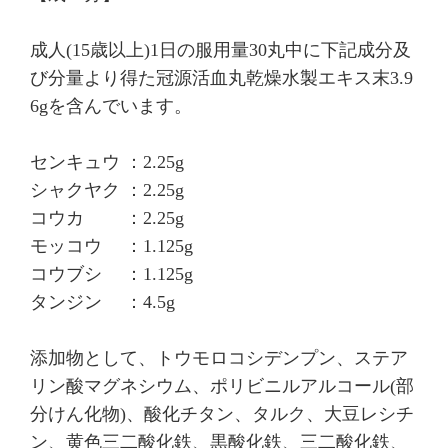
成人(15歳以上)1日の服用量30丸中に下記成分及
び分量より得た冠源活血丸乾燥水製エキス末3.9
6gを含んでいます。
センキュウ ：2.25g
シャクヤク ：2.25g
コウカ ：2.25g
モッコウ ：1.125g
コウブシ ：1.125g
タンジン ：4.5g
添加物として、トウモロコシデンプン、ステア
リン酸マグネシウム、ポリビニルアルコール(部
分けん化物)、酸化チタン、タルク、大豆レシチ
ン、黄色三二酸化鉄、黒酸化鉄、三二酸化鉄、