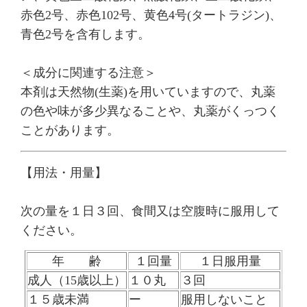
赤色2号、赤色102号、黄色4号(タートラジン)、
青色2号を含有します。
＜成分に関連する注意＞
本剤は天然物(生薬)を用いていますので、丸薬
の色や味が多少異なることや、丸薬がくっつく
ことがあります。
【用法・用量】
次の量を１日３回、食間又は空腹時に
服用して
ください。
年 齢
１回量
１日服用量
成人（15歳以上）
１０丸
３回
１５歳未満
ー
服用しないこと