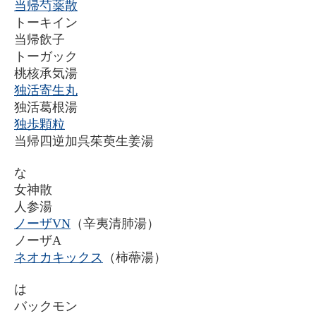
当帰芍薬散
トーキイン
当帰飲子
トーガック
桃核承気湯
独活寄生丸
独活葛根湯
独歩顆粒
当帰四逆加呉茱萸生姜湯
な
女神散
人参湯
ノーザVN
（辛夷清肺湯）
ノーザA
ネオカキックス
（柿蔕湯）
は
バックモン