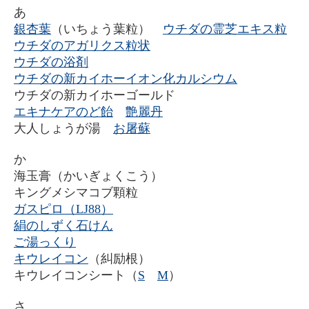
あ
銀杏葉
（いちょう葉粒）
ウチダの霊芝エキス粒
ウチダのアガリクス粒状
ウチダの浴剤
ウチダの新カイホーイオン化カルシウム
ウチダの新カイホーゴールド
エキナケアのど飴
艶麗丹
大人しょうが湯
お屠蘇
か
海玉膏（かいぎょくこう）
キングメシマコブ顆粒
ガスピロ（LJ88）
絹のしずく石けん
ご湯っくり
キウレイコン
（糾励根）
キウレイコンシート（
S
M
）
さ