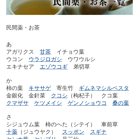
民間薬・お茶
あ
アガリクス
甘茶
イチョウ葉
ウコン
ウラジロガシ
ウワウルシ
エキナセア
エゾウコギ
弟切草
か
柿の葉
キササゲ
寄生竹
ギムネマシルベスタ
金銀化 金針菜
クコシ
（枸杞子） クコ葉
クマザサ
ケツメイシ
ゲンノショウコ
桑の葉
さ
シジュウム葉 柿のへた（シテイ） 車前草
十薬
（ジュウヤク）
スッポン
スギナ