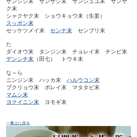
サンシシ末 サンザシ末 サンシュユ末 サンヤ
ク末
シャクヤク末 ショウキョウ末（生姜）
スッポン末
セッケツメイ末
センナ末
センブリ末
た
ダイオウ末 タンジン末 チョレイ末 チンピ末
デンシチ末
（田七） トウキ末
な～ら
ニンジン末 ハッカ末
ハルウコン末
ブクリョウ末 ボレイ末 マタタビ末
マムシ末
ヨクイニン末
ヨモギ末
一番上に戻る