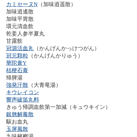
カミセーヌN
（加味逍遥散）
加味逍遙散
加味平胃散
環元清血飲
乾姜人参半夏丸
甘露飲
冠源活血丸
（かんげんかっけつがん）
冠元顆粒
（かんげんかりゅう）
華陀膏Y
桔梗石膏
帰脾湯
強発汗散
（大青竜湯）
キウレイコン
響声破笛丸料
きゅう帰調血飲第一加減（キュウキイン）
銀翹解毒散
駆お血丸
玉屏風散
九味檳榔湯