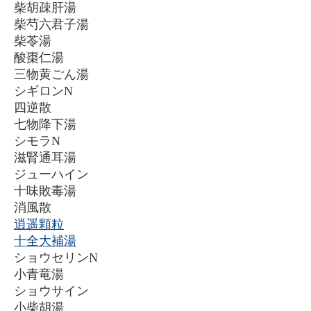
柴胡疎肝湯
柴芍六君子湯
柴苓湯
酸棗仁湯
三物黄ごん湯
シギロンN
四逆散
七物降下湯
シモラN
滋腎通耳湯
ジューハイン
十味敗毒湯
消風散
逍遥顆粒
十全大補湯
ショウセリンN
小青竜湯
ショウサイン
小柴胡湯