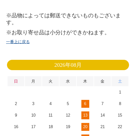
※品物によっては郵送できないものもございま
す。
※お取り寄せ品は小分けができかねます。
一番上に戻る
2026年08月
日
月
火
水
木
金
土
1
2
3
4
5
6
7
8
9
10
11
12
13
14
15
16
17
18
19
20
21
22